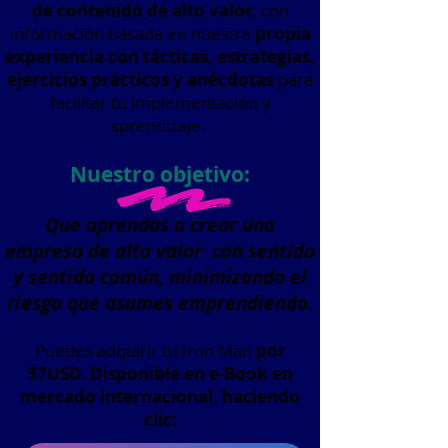
de contenido de alto valor
, con
información basada en nuestra
propia
experiencia con tácticas, estrategias,
ejercicios prácticos y anécdotas
para
facilitar tu implementación y
aprendizaje.
Nuestro objetivo:
Que aprendas a crear una
empresa de alto valor con sentido
y sentido común, minimizando el
riesgo que asumes emprendiendo.
Puedes adquirir tu Iron Man
por
37USD. Disponible en e-Book en
mercado internacional, haciendo
clic: