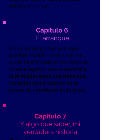
puedas arrancar.
Capítulo 6
El arranque
Todos los proyectos para que
puedan escalar o aumentar su
cuota de mercado deben mejorar.
En este capítulo Ana te enseñará,
la principal clave que hace que
conectes con el cliente de la
nueva era producto de la crisis
.
Capítulo 7
Y algo que saber, mi
verdadera historia