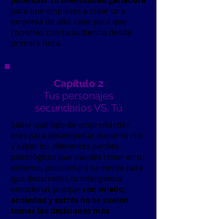
potenciar tu mentalidad ganadora
para que empieces a crear una
empresa de alto valor para que
conectes con tu audiencia desde
primera hora.
Capítulo 2
Tus personajes
secundarios VS. Tú
Saber qué tipo de emprendedor
eres para desempeñar mejor tu roll
y saber los diferentes perfiles
psicológicos que puedes tener en tu
entorno, posicionará tu mente para
que desarrolles tu inteligencia
emocional, porque
con miedo,
ansiedad y estrés no se suelen
tomar las decisiones más