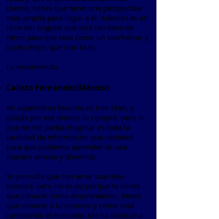
cliente, tienes que tener una perspectiva
más amplia para llegar a él. Además es un
libro tan original que está tan lleno de
ritmo para que seas como un suerhéroe, y
quién mejor que Iron Man.
Lo recomiendo.
Calisto Fernández(México):
Mi superhéroe favorito es Iron Man, y
quizás por ese motivo lo compré, pero lo
que no me podía imaginar es toda la
cantidad de información que contiene
para que podamos aprender de una
manera amena y divertida.
Yo pensaba que con tener una idea
bastaba, pero no es así porque te tienes
que conocer como emprendedor, tienes
que conocer a tu entorno y cómo está
cambiando el mercado. Me ha dado una