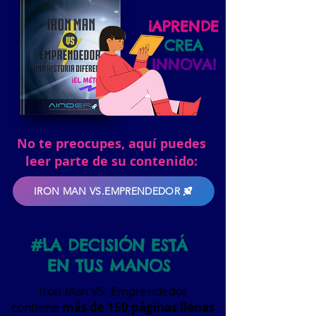
¡APRENDE
CREA
INNOVA!
No te preocupes, aquí puedes
leer parte de su contenido:
IRON MAN VS.EMPRENDEDOR
#LA DECISIÓN ESTÁ
EN TUS MANOS
Iron Man VS. Emprendedor
contiene
más de 150 páginas llenas