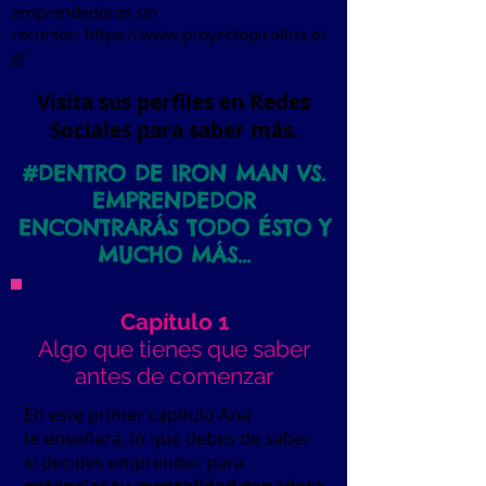
emprendedoras sin
recursos:
https://www.proyectopicolina.or
g/
Visita sus perfiles en Redes
Sociales para saber más.
#DENTRO DE IRON MAN VS.
EMPRENDEDOR
ENCONTRARÁS
TODO ÉSTO Y
MUCHO MÁS...
Capítulo 1
Algo que tienes que saber
antes de comenzar
En este primer capítulo Ana
te enseñará, lo que debes de saber
si decides emprender para