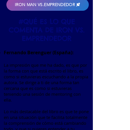
IRON MAN VS.EMPRENDEDOR
#QUÉ ES LO QUE
COMENTA DE IRON VS.
EMPRENDEDOR
Fernando Berenguer (España):
La impresión que me ha dado, es que por
la forma con que está escrito el libro, es
como si estuvieras escuchando a la propia
autora. Se dirige a ti de una forma tan
cercana que es como si estuvieras
teniendo una sesión de mentoring con
ella.
Lo más destacable del libro es que te pone
en una situación que te facilita totalmente
la comprensión de cómo está cambiando
todo, y que si quieres entender a tu