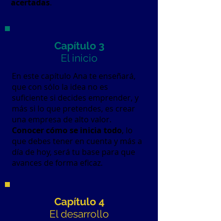
acertadas
.
Capítulo 3
El inicio
En este capítulo Ana te enseñará,
que con sólo la idea no es
suficiente si decides emprender, y
más si lo que pretendes, es crear
una empresa de alto valor.
Conocer cómo se inicia todo
, lo
que debes tener en cuenta y más a
día de hoy, será tu base para que
avances de forma eficaz.
Capítulo 4
El desarrollo