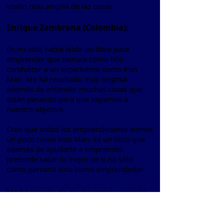
visión más amplia de las cosas.
Enrique Zambrana (Colombia):
En mi vida había leído un libro para
emprender que tomara como hilo
conductor a un superhéroe como Iron
Man. Me ha resultado muy original
además de entender muchas cosas que
están pasando para que vayamos a
nuestro objetivo.
Creo que todos los emprendedores somos
un poco como Iron Man. Es un libro que
además de ayudarte a emprender,
pretende sacar lo mejor de ti no sólo
como persona sino como emprendedor.
Me ha llenado de mucho ritmo y energía.