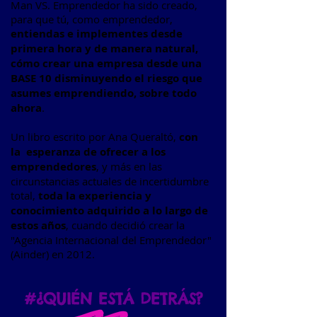
Man VS. Emprendedor ha sido creado,
para que tú, como emprendedor,
entiendas e implementes desde
primera hora y de manera natural,
cómo crear una empresa desde una
BASE 10 disminuyendo el riesgo que
asumes emprendiendo, sobre todo
ahora
.
​Un libro escrito por Ana Queraltó,
con
la esperanza de ofrecer a los
emprendedores
, y más en las
circunstancias actuales de incertidumbre
total,
toda la experiencia y
conocimiento adquirido a lo largo de
estos años
, cuando decidió crear la
"Agencia Internacional del Emprendedor"
(Ainder) en 2012.
#¿QUIÉN ESTÁ DETRÁS?