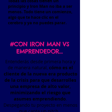
Todas las cosas tienen un
principio y Iron Man no iba a ser
menos. Todo tiene un comienzo,
algo que te hace clic en el
cerebro y ya no puedes parar.
#CON IRON MAN VS
EMPRENDEDOR...
Entenderás desde primera hora y
de manera natural,
cómo es el
cliente de la nueva era producto
de la crisis para que desarrolles
una empresa de alto valor,
minimizando el riesgo que
asumes emprendiendo
.
Despegando tu proyecto en menos
que canta un pitch.