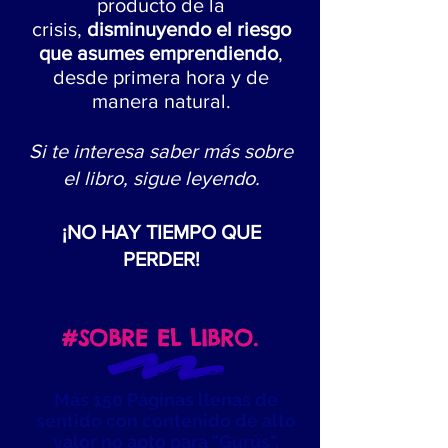
producto de la
crisis,
disminuyendo el riesgo
que asumes emprendiendo
,
desde primera hora y de
manera natural.
Si te interesa saber más sobre
el libro, sigue leyendo.
¡NO HAY TIEMPO QUE
PERDER!
#SOBRE EL LIBRO.
Más 150 Páginas llenas de
sentido con contenido de alto
valor no apto para "Gurús".