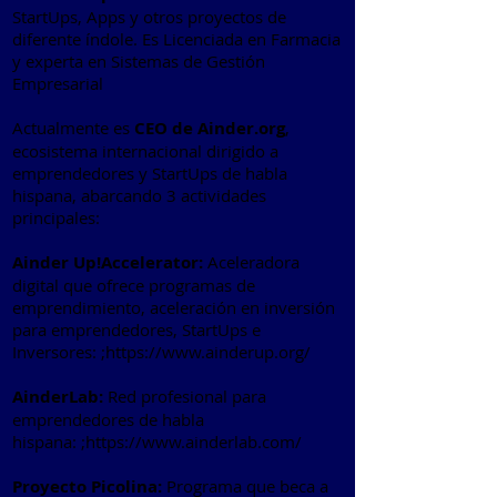
StartUps, Apps y otros proyectos de
diferente índole. Es Licenciada en Farmacia
y experta en Sistemas de Gestión
Empresarial
Actualmente es
CEO de Ainder.org
,
ecosistema internacional dirigido a
emprendedores y StartUps de habla
hispana, abarcando 3 actividades
principales:
Ainder Up!Accelerator:
Aceleradora
digital que ofrece programas de
emprendimiento, aceleración en inversión
para emprendedores, StartUps e
Inversores: ;
https://www.ainderup.org/
AinderLab:
Red profesional para
emprendedores de habla
hispana: ;
https://www.ainderlab.com/
Proyecto Picolina:
Programa que beca a