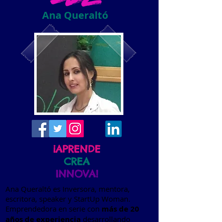
Ana Queraltó
¡APRENDE
CREA
INNOVA!
Ana Queraltó es Inversora, mentora,
escritora, speaker y StartUp Woman.
Emprendedora en serie con
más de 20
años de experiencia
desarrollando