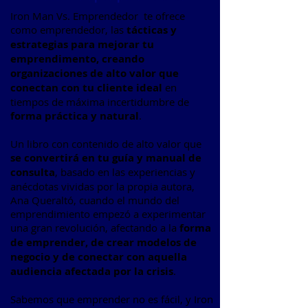
Iron Man Vs. Emprendedor te ofrece
como emprendedor, las
tácticas y
estrategias para mejorar tu
emprendimento, creando
organizaciones de alto valor que
conectan con tu cliente ideal
en
tiempos de máxima incertidumbre de
forma práctica y natural
.
Un libro con contenido de alto valor que
se convertirá en tu guía y manual de
consulta
, basado en las experiencias y
anécdotas vividas por la propia autora,
Ana Queraltó, cuando el mundo del
emprendimiento empezó a experimentar
una gran revolución, afectando a la
forma
de emprender, de crear modelos de
negocio y de conectar con aquella
audiencia afectada por la crisis
.
Sabemos que emprender no es fácil, y Iron