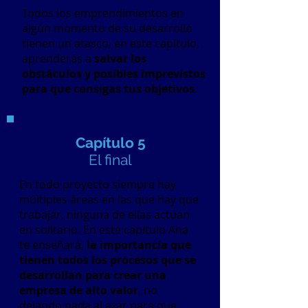
Todos los emprendimientos en
algún momento de su desarrollo
tienen un atasco, en este capítulo,
aprenderás a
salvar los
obstáculos y posibles imprevistos
para que consigas tus objetivos
.
Capítulo 5
El final
En todo proyecto siempre hay
múltiples áreas en las que hay que
trabajar, ninguna de ellas actúan
en solitario. En este capítulo Ana
te enseñará,
la importancia que
tienen todos los procesos que se
desarrollan para crear una
empresa de alto valor
, no
dejando nada al azar para que